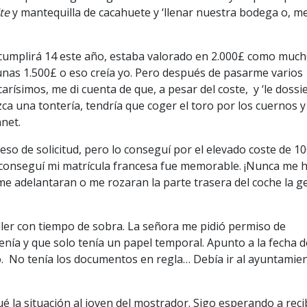
te
y mantequilla de cacahuete y ‘llenar nuestra bodega o, m
 cumplirá 14 este año, estaba valorado en 2.000£ como much
unas 1.500£ o eso creía yo. Pero después de pasarme varios
simos, me di cuenta de que, a pesar del coste, y ‘le dossier
ca una tontería, tendría que coger el toro por los cuernos y
net.
ceso de solicitud, pero lo conseguí por el elevado coste de 1
que conseguí mi matrícula francesa fue memorable. ¡Nunca me 
e me adelantaran o me rozaran la parte trasera del coche la g
taller con tiempo de sobra. La señora me pidió permiso de
tenía y que solo tenía un papel temporal. Apunto a la fecha d
do. No tenía los documentos en regla… Debía ir al ayuntamie
 la situación al joven del mostrador. Sigo esperando a reci