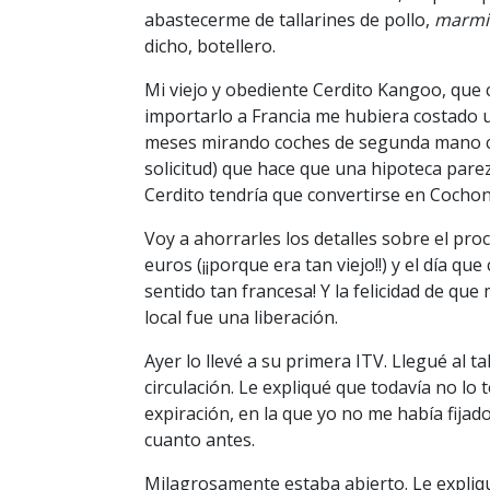
abastecerme de tallarines de pollo,
marmi
dicho, botellero.
Mi viejo y obediente Cerdito Kangoo, que
importarlo a Francia me hubiera costado 
meses mirando coches de segunda mano carí
solicitud) que hace que una hipoteca parez
Cerdito tendría que convertirse en Cochon
Voy a ahorrarles los detalles sobre el pro
euros (¡¡porque era tan viejo!!) y el día 
sentido tan francesa! Y la felicidad de qu
local fue una liberación.
Ayer lo llevé a su primera ITV. Llegué al 
circulación. Le expliqué que todavía no lo 
expiración, en la que yo no me había fija
cuanto antes.
Milagrosamente estaba abierto. Le expliqué