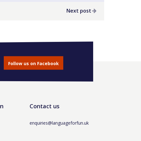
Next post
Follow us on Facebook
un
Contact us
enquiries@languageforfun.uk