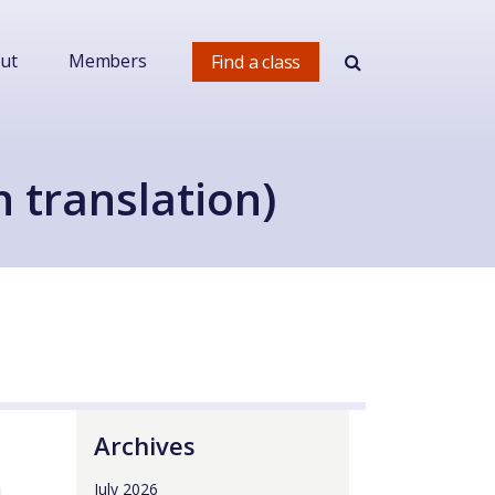
ut
Members
Find a class
 translation)
Archives
a
July 2026